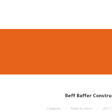
ئيسية
من نحن
منتجاتنا التمويلية
أسعار منتجاتنا التمو
Beff Baffer Constru
20
admin
Posted by:
Categories: