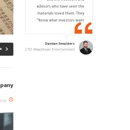
and the investors and
advisors who have seen the
materials loved them. They
know what investors want!”
Damian Smulders
e
CTO, DeepOcean Entertainment
mpany
فبراير 7, 17