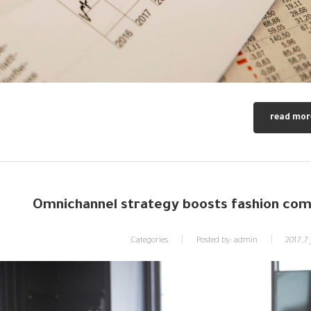
read mor
Omnichannel strategy boosts fashion co
20
admin
Posted by:
Categories: