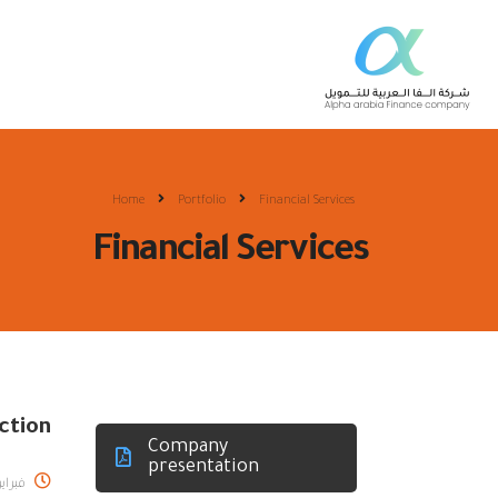
الر
Home
Portfolio
Financial Services
Financial Services
ction
Company
presentation
فبراير 7, 17