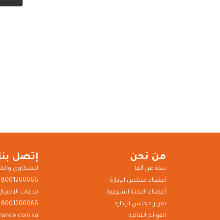
من نحن
إتصل بنا
نبذة عن ألفا
للشكاوى والم
أعضاء مجلس الإدارة
8001200066
أعضاء اللجنة الشرعية
بلاغات الاحتيال
تقرير مجلس الإدارة
8001200066
القوائم المالية
inance.com.sa