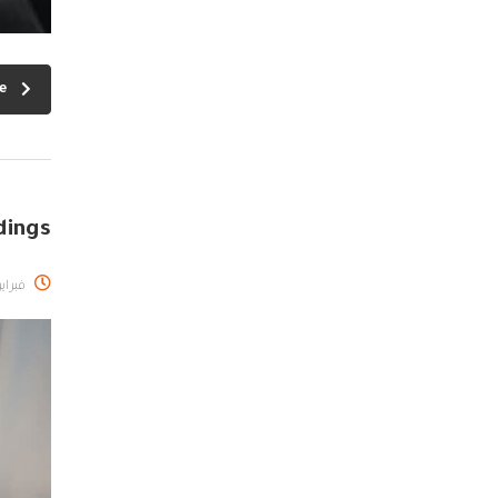
e
dings
فبراير 7, 17