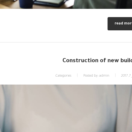
read mor
Construction of new buil
20
admin
Posted by:
Categories: